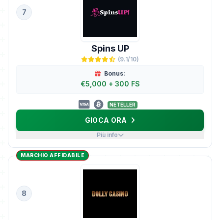
Payout speed: 1–24 hours
7
Casino Games: 5712+
DA SAPERE
Spins UP
Bonus structure can feel complicated across multiple
deposits
(9.1/10)
Bonus:
€5,000 + 300 FS
NETELLER
GIOCA ORA
Più info
MARCHIO AFFIDABILE
PERCHÉ CI PIACE
RTP: 96%
Min Deposit: €10
Payout speed: 1-24 hours
8
Casino Games: 8000+
DA SAPERE