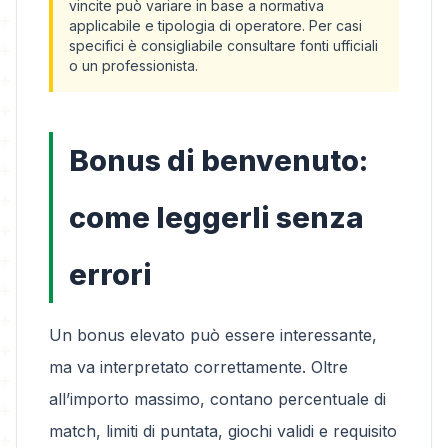
vincite può variare in base a normativa
applicabile e tipologia di operatore. Per casi
specifici è consigliabile consultare fonti ufficiali
o un professionista.
Bonus di benvenuto:
come leggerli senza
errori
Un bonus elevato può essere interessante,
ma va interpretato correttamente. Oltre
all’importo massimo, contano percentuale di
match, limiti di puntata, giochi validi e requisito