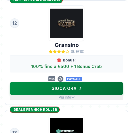
PREFERITO DAI GIOCATORI
PERCHÉ CI PIACE
RTP: 97%
Min Deposit: €1
Payout speed: 1-3 hours
12
Casino Games: 5000+
DA SAPERE
Gransino
Limited traditional payment methods
(8.9/10)
Bonus:
100% fino a €500 + 1 Bonus Crab
PAYSAFE
GIOCA ORA
Più info
IDEALE PER HIGH ROLLER
PERCHÉ CI PIACE
RTP: 97%
Min Deposit: €5
Payout speed: Under 1 hour
13