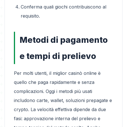
Conferma quali giochi contribuiscono al
requisito.
Metodi di pagamento
e tempi di prelievo
Per molti utenti, il miglior casinò online è
quello che paga rapidamente e senza
complicazioni. Oggi i metodi più usati
includono carte, wallet, soluzioni prepagate e
crypto. La velocità effettiva dipende da due
fasi: approvazione interna del prelievo e