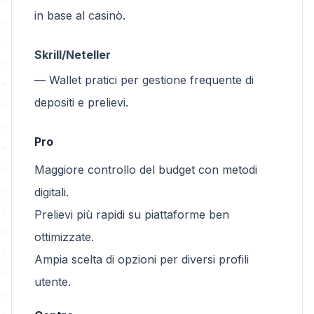
in base al casinò.
Skrill/Neteller
— Wallet pratici per gestione frequente di
depositi e prelievi.
Pro
Maggiore controllo del budget con metodi
digitali.
Prelievi più rapidi su piattaforme ben
ottimizzate.
Ampia scelta di opzioni per diversi profili
utente.