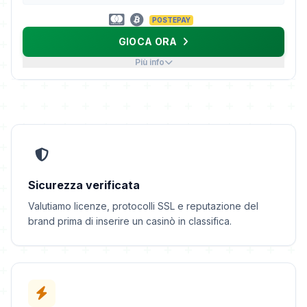
POSTEPAY
GIOCA ORA
Più info
PERCHÉ CI PIACE
RTP: 96%
Min Deposit: €5
Payout speed: 1-24 hours
Casino Games: 5000+
DA SAPERE
Sicurezza verificata
Design may not appeal to all
Valutiamo licenze, protocolli SSL e reputazione del
brand prima di inserire un casinò in classifica.