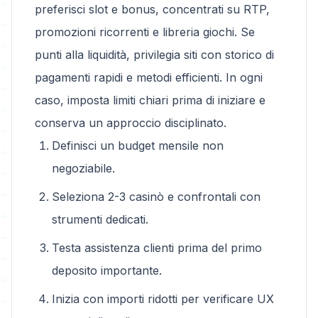
preferisci slot e bonus, concentrati su RTP,
promozioni ricorrenti e libreria giochi. Se
punti alla liquidità, privilegia siti con storico di
pagamenti rapidi e metodi efficienti. In ogni
caso, imposta limiti chiari prima di iniziare e
conserva un approccio disciplinato.
Definisci un budget mensile non
negoziabile.
Seleziona 2-3 casinò e confrontali con
strumenti dedicati.
Testa assistenza clienti prima del primo
deposito importante.
Inizia con importi ridotti per verificare UX