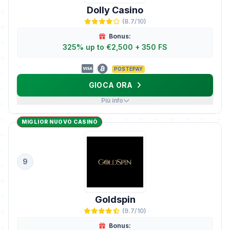
Dolly Casino
Withdrawal processing can be slow
(8.7/10)
Bonus:
325% up to €2,500 + 350 FS
POSTEPAY
GIOCA ORA
Più info
MIGLIOR NUOVO CASINÒ
PERCHÉ CI PIACE
RTP: 96%
Min Deposit: €10
Payout speed: 1-24 hours
9
Casino Games: 6000+
DA SAPERE
Goldspin
No free spins in welcome bonus
(9.7/10)
Bonus: