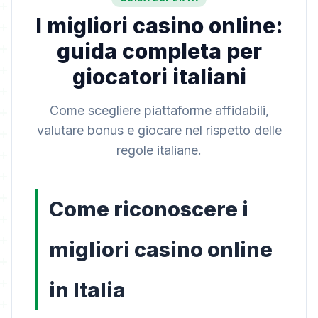
I migliori casino online:
guida completa per
giocatori italiani
Come scegliere piattaforme affidabili,
valutare bonus e giocare nel rispetto delle
regole italiane.
Come riconoscere i
migliori casino online
in Italia